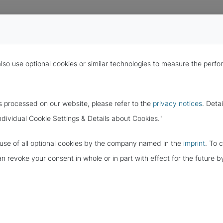
also use optional cookies or similar technologies to measure the per
s processed on our website, please refer to the
privacy notices
. Deta
ndividual Cookie Settings & Details about Cookies."
e use of all optional cookies by the company named in the
imprint
. To 
UNG AUF DAS
can revoke your consent in whole or in part with effect for the future
NIS 2.0