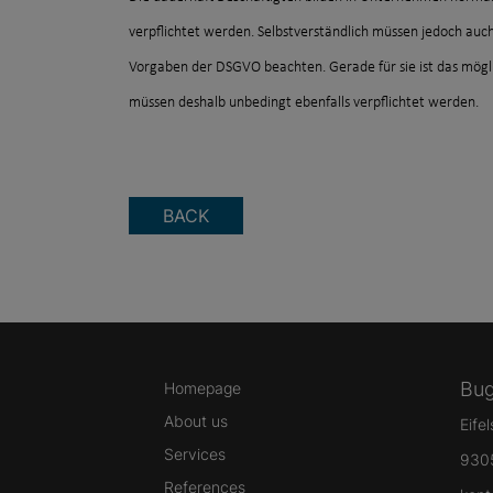
verpflichtet werden. Selbstverständlich müssen jedoch auch 
Vorgaben der DSGVO beachten. Gerade für sie ist das möglic
müssen deshalb unbedingt ebenfalls verpflichtet werden.
BACK
Bug
Homepage
About us
Eife
Services
930
References