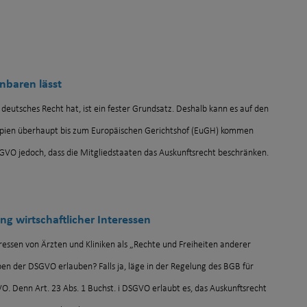
inbaren lässt
eutsches Recht hat, ist ein fester Grundsatz. Deshalb kann es auf den
 Kopien überhaupt bis zum Europäischen Gerichtshof (EuGH) kommen
VO jedoch, dass die Mitgliedstaaten das Auskunftsrecht beschränken.
ng wirtschaftlicher Interessen
teressen von Ärzten und Kliniken als „Rechte und Freiheiten anderer
n der DSGVO erlauben? Falls ja, läge in der Regelung des BGB für
. Denn Art. 23 Abs. 1 Buchst. i DSGVO erlaubt es, das Auskunftsrecht