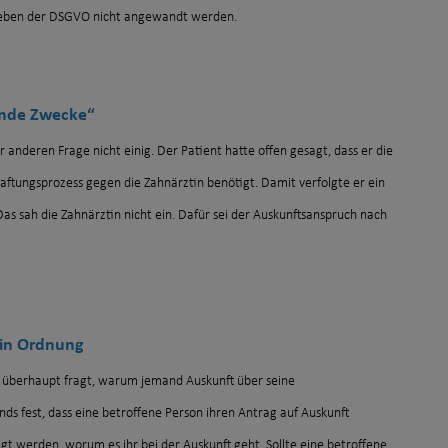
 neben der DSGVO nicht angewandt werden.
emde Zwecke“
 anderen Frage nicht einig. Der Patient hatte offen gesagt, dass er die
ftungsprozess gegen die Zahnärztin benötigt. Damit verfolgte er ein
Das sah die Zahnärztin nicht ein. Dafür sei der Auskunftsanspruch nach
 in Ordnung
r überhaupt fragt, warum jemand Auskunft über seine
s fest, dass eine betroffene Person ihren Antrag auf Auskunft
t werden, worum es ihr bei der Auskunft geht. Sollte eine betroffene