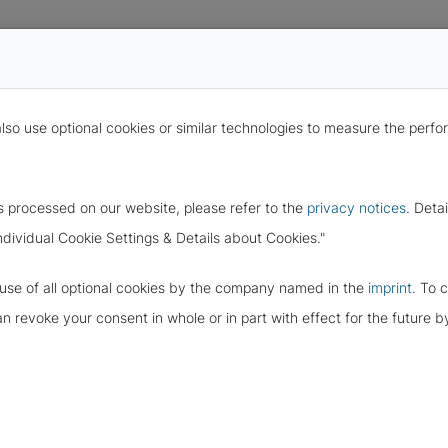
also use optional cookies or similar technologies to measure the per
s processed on our website, please refer to the
privacy notices
. Deta
ndividual Cookie Settings & Details about Cookies."
e use of all optional cookies by the company named in the
imprint
. To 
 KOPIEN VON
can revoke your consent in whole or in part with effect for the future
GSUNTERLAGEN