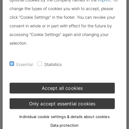
change the types of cookies you wish to accept, please
click "Cookie Settings" in the footer. You can revoke your
consent in whole or in part with effect for the future by
accessing "Cookie Settings" again and changing your
Vielleicht haben sie auch schon von der sogenannten
selection.
Abmahnwelle zum Thema Google Fonts Schriftarten gehört.
Essential
Statistics
Dabei handelt es sich oftmals um Zahlungsaufforderungen
aufgrund einer nicht datenschutzkonformen Verwendung von
Google Fonts Schriftarten von Webseitenbetreibern.
Accept all cookies
Der Anlass für diese Abmahnwellen ist wohl ein aus Januar
Only accept essential cookies
2022 gesprochenes Urteil mit Schadensersatzansprüchen von
100€ des LG München.
Individual cookie settings & details about cookies
Data protection