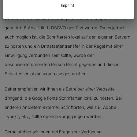
Konkret geht es darum, dass in der Vergangenheit die
Imprint
Schriftarten Google Fonts über US-Server von Google geladen
wurden und diese Verarbeitung auf das berechtigte Interesse
gem. Art. 6 Abs. 1 lit. f) DSGVO gestützt wurde. Da es jedoch
auch möglich ist, die Schriftarten lokal auf den eigenen Servern
zu hosten und ein Drittstaatentransfer in der Regel mit einer
Einwilligung verbunden sein sollte, wurde der
beschwerdeführenden Person Recht gegeben und dieser
Schadensersatzanspruch ausgesprochen.
Daher empfehlen wir Ihnen als Betreiber einer Webseite
dringend, die Google Fonts Schriftarten lokal zu hosten. Bei
anderen Anbietern externer Schriftarten, wie z.B. Adobe
Typekit, etc., sollte ebenso vorgegangen werden.
Gerne stehen wir Ihnen bei Fragen zur Verfügung.