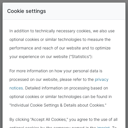
Cookie settings
In addition to technically necessary cookies, we also use
optional cookies or similar technologies to measure the
performance and reach of our website and to optimize
your experience on our website ("Statistics"):
For more information on how your personal data is
02.09.2022
processed on our website, please refer to the
privacy
notices
. Detailed information on processing based on
GOOGLE FONTS
optional cookies or similar technologies can be found in
"Individual Cookie Settings & Details about Cookies."
By clicking "Accept All Cookies," you agree to the use of all
optional cookies by the company named in the
imprint
. To