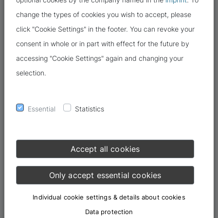
change the types of cookies you wish to accept, please
click "Cookie Settings" in the footer. You can revoke your
consent in whole or in part with effect for the future by
accessing "Cookie Settings" again and changing your
selection.
Den heutigen Europäischen Datenschutztag nehmen wir gerne
zum Anlass nochmals das Thema TIA und Whistleblowing
aufzugreifen.
Essential
Statistics
Der Europäische Datenschutztag ist ein auf Initiative des
Europarats ins Leben gerufener Aktionstag für den Datenschutz.
Accept all cookies
Er wird seit 2007 jährlich um den 28. Januar begangen. Dieses
Datum wurde gewählt, weil am 28. Januar 1981 die Europäische
Only accept essential cookies
Datenschutzkonvention unterzeichnet worden war.
Individual cookie settings & details about cookies
TIA
Data protection