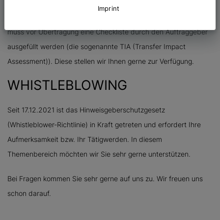
Imprint
Bei jeder Übermittlung personenbezogener Daten in Drittländer
muss vor Übertragung eine Checkliste durch den Auftraggeber
ausgefüllt werden (die sogenannte TIA (Transfer Impact
Assessment)). Diese stellen wir Ihnen gerne zur Verfügung.
WHISTLEBLOWING
Seit 17.12.2021 ist das Hinweisgeberschutzgesetz
(Whistleblower-Richtlinie) in Kraft getreten und erfordert Ihre
Aufmerksamkeit bzw. Ihr Tätigwerden. In diesem
Themenbereich möchten wir Sie sehr gerne unterstützen.
Bei Fragen kommen Sie sehr gerne auf uns zu. Wir freuen uns
schon darauf.