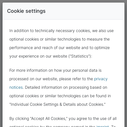
Cookie settings
In addition to technically necessary cookies, we also use
optional cookies or similar technologies to measure the
performance and reach of our website and to optimize
your experience on our website ("Statistics"):
For more information on how your personal data is
28.01.2022
processed on our website, please refer to the
privacy
notices
. Detailed information on processing based on
EUROPÄISCHE DATENSCHUTZTAG
optional cookies or similar technologies can be found in
"Individual Cookie Settings & Details about Cookies."
By clicking "Accept All Cookies," you agree to the use of all
optional cookies by the company named in the
imprint
. To