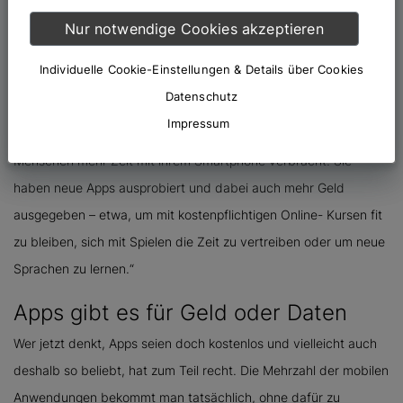
Smartphone- Programmen generiert, so der Digitalverband
Nur notwendige Cookies akzeptieren
Bitkom. „Das Angebot an Apps wird immer größer – sie ersetzen
Individuelle Cookie-Einstellungen & Details über Cookies
die Digitalkamera, das Bücherregal, die Spielekonsole“, sagte Dr.
Datenschutz
Sebastian Klöß, Bereichsleiter für Consumer Technology beim
Impressum
Digitalverband Bitkom. „Gerade in der Corona-Krise haben die
Menschen mehr Zeit mit ihrem Smartphone verbracht. Sie
haben neue Apps ausprobiert und dabei auch mehr Geld
ausgegeben – etwa, um mit kostenpflichtigen Online- Kursen fit
zu bleiben, sich mit Spielen die Zeit zu vertreiben oder um neue
Sprachen zu lernen.“
Apps gibt es für Geld oder Daten
Wer jetzt denkt, Apps seien doch kostenlos und vielleicht auch
deshalb so beliebt, hat zum Teil recht. Die Mehrzahl der mobilen
Anwendungen bekommt man tatsächlich, ohne dafür zu