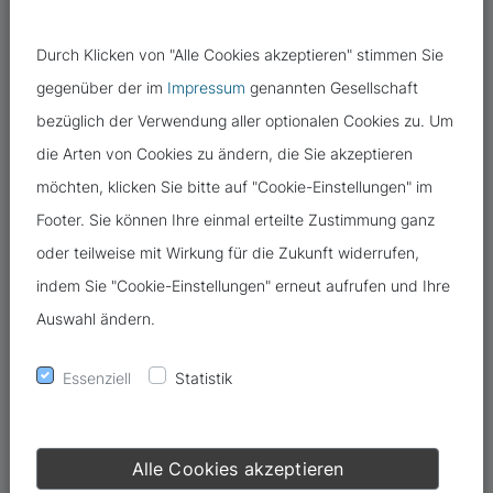
Durch Klicken von "Alle Cookies akzeptieren" stimmen Sie
gegenüber der im
Impressum
genannten Gesellschaft
bezüglich der Verwendung aller optionalen Cookies zu. Um
die Arten von Cookies zu ändern, die Sie akzeptieren
möchten, klicken Sie bitte auf "Cookie-Einstellungen" im
In Zeiten der Pandemie hat die Bedeutung mobiler Geräte und
Footer. Sie können Ihre einmal erteilte Zustimmung ganz
Anwendungen noch weiter zugenommen. Die Zahl der
oder teilweise mit Wirkung für die Zukunft widerrufen,
installierten Apps auf Smartphones und Tablets wächst und
indem Sie "Cookie-Einstellungen" erneut aufrufen und Ihre
wächst. Doch wie steht es um den Datenschutz bei den mobilen
Auswahl ändern.
Anwendungen? Die Antwort fällt nicht immer leicht.
Essenziell
Statistik
Da gibt es eine App für …
Handyspiele, Lernprogramme, Büroanwendungen: Im Jahr 2021
gaben die Deutschen so viel Geld für Handy-Apps aus wie noch
Alle Cookies akzeptieren
nie. Insgesamt 2,9 Milliarden Euro Umsatz wurden 2021 mit