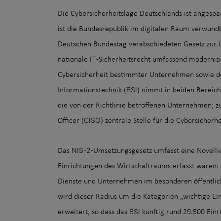
Die Cybersicherheitslage Deutschlands ist angespa
ist die Bundesrepublik im digitalen Raum verwun
Deutschen Bundestag verabschiedeten Gesetz zur
IT
nationale
-Sicherheitsrecht umfassend modernisie
Cybersicherheit bestimmter Unternehmen sowie de
BSI
Informationstechnik (
) nimmt in beiden Bereiche
die von der Richtlinie betroffenen Unternehmen; z
CISO
Officer (
) zentrale Stelle für die Cybersicher
NIS-2
Das
-Umsetzungsgesetz umfasst eine Novell
Einrichtungen des Wirtschaftraums erfasst waren: B
Dienste und Unternehmen im besonderen öffentlich
wird dieser Radius um die Kategorien „wichtige Ei
BSI
erweitert, so dass das
künftig rund 29.500 Einr