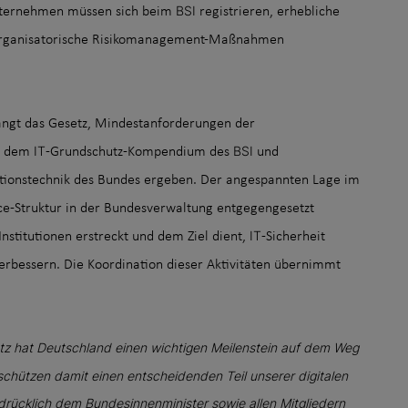
BSI
Unternehmen müssen sich beim
registrieren, erhebliche
d organisatorische Risikomanagement-Maßnahmen
angt das Gesetz, Mindestanforderungen der
IT
BSI
us dem
-Grundschutz-Kompendium des
und
mationstechnik des Bundes ergeben. Der angespannten Lage im
e-Struktur in der Bundesverwaltung entgegengesetzt
IT
Institutionen erstreckt und dem Ziel dient,
-Sicherheit
erbessern. Die Koordination dieser Aktivitäten übernimmt
z hat Deutschland einen wichtigen Meilenstein auf dem Weg
 schützen damit einen entscheidenden Teil unserer digitalen
usdrücklich dem Bundesinnenminister sowie allen Mitgliedern