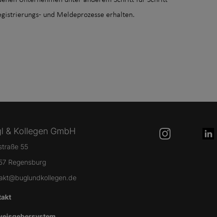
 denen Unternehmen unter anderem Schritt-für-Schritt-
egistrierungs- und Meldeprozesse erhalten.
l & Kollegen GmbH
lstraße 55
57 Regensburg
akt@buglundkollegen.de
takt
weisgebersystem