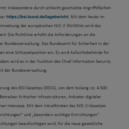
nnt: Insbesondere durch schlecht geschützte Angriffsflächen
https://bsi.bund.de/lagebericht
dbar
. Mit dem heute im
NIS-2-Richtlinie
 Umsetzung der europäischen
wird das
rt: Die Richtlinie erhöht die Anforderungen an die
r Bundesverwaltung. Das Bundesamt für Sicherheit in der
n eine Schlüsselposition ein. Es wird Aufsichtsbehörde für
udem wird es in der Funktion des Chief
Information Security
heit der Bundesverwaltung.
BSI
BSIG
ca.
ierung des
-Gesetzes (
), von dem bislang
4.500
etreiber Kritischer Infrastrukturen, Anbieter digitaler
NIS-2
en Interesse. Mit dem Inkrafttreten des
-Gesetzes
nrichtungen“ und „besonders wichtige Einrichtungen“
ichtungen beaufsichtigen wird, für die neue gesetzliche