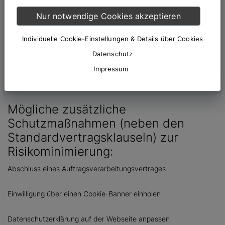
Risiko
Nur notwendige Cookies akzeptieren
Dies bedeutet, dass ein verbleibendes Risiko besteht, welches
Individuelle Cookie-Einstellungen & Details über Cookies
bei Beschwerden durch Nutzer zu einem Schmerzensgeld
Datenschutz
(siehe Google Fonts Urteil des Landgerichts München (Az. 3 O
Impressum
17493/20), Bußgeldern und/oder Verlust der Daten durch
Aufforderung zur Abschaltung des Tools führen kann.
Mögliche zusätzliche
Schutzmaßnahmen (neben den
Standardvertragsklauseln) zur
Risikominimierung:
Abschluss eines Auftragsverarbeitungsvertrages
Einwilligung über einen Cookie-Banner einholen
Datenschutzerklärung auf der Webseite anpassen