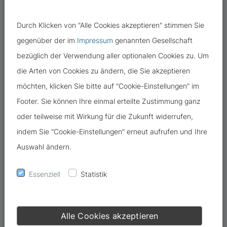
Durch Klicken von "Alle Cookies akzeptieren" stimmen Sie
gegenüber der im
Impressum
genannten Gesellschaft
bezüglich der Verwendung aller optionalen Cookies zu. Um
die Arten von Cookies zu ändern, die Sie akzeptieren
möchten, klicken Sie bitte auf "Cookie-Einstellungen" im
Laut europäischer Aufsichtsbehörden (Österreich, Frankreich,
Footer. Sie können Ihre einmal erteilte Zustimmung ganz
Italien, etc.) ist der Einsatz von Google Analytics rechtswidrig.
oder teilweise mit Wirkung für die Zukunft widerrufen,
Auch die deutschen Aufsichtsbehörden positionieren sich immer
indem Sie "Cookie-Einstellungen" erneut aufrufen und Ihre
eindeutiger gegen den Einsatz von Google Analytics.
Auswahl ändern.
Ein risikobasierter Ansatz mit zusätzlich getroffenen
Essenziell
Statistik
Schutzmaßnahmen, neben den Standardvertragsklauseln, wird
empfohlen, jedoch ist auch dann der Einsatz von Google
Analytics nicht 100% datenschutzkonform!
Alle Cookies akzeptieren