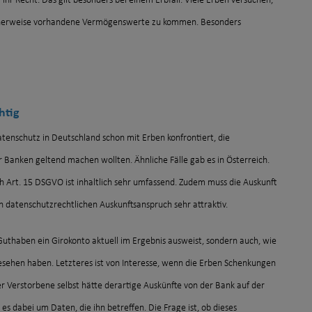
r Recht. Das gilt besonders bei einem Erbfall. Viele Erben versuchen,
icherweise vorhandene Vermögenswerte zu kommen. Besonders
htig
enschutz in Deutschland schon mit Erben konfrontiert, die
Banken geltend machen wollten. Ähnliche Fälle gab es in Österreich.
 Art. 15 DSGVO ist inhaltlich sehr umfassend. Zudem muss die Auskunft
 datenschutzrechtlichen Auskunftsanspruch sehr attraktiv.
Guthaben ein Girokonto aktuell im Ergebnis ausweist, sondern auch, wie
sehen haben. Letzteres ist von Interesse, wenn die Erben Schenkungen
r Verstorbene selbst hätte derartige Auskünfte von der Bank auf der
es dabei um Daten, die ihn betreffen. Die Frage ist, ob dieses