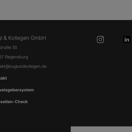
l & Kollegen GmbH
lstraße 55
57 Regensburg
akt@buglundkollegen.de
takt
weisgebersystem
seiten-Check