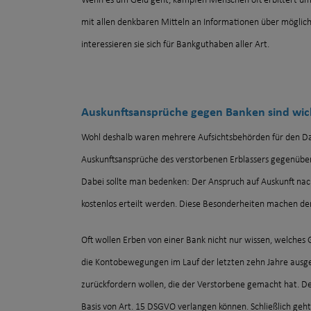
Wenn es um Geld geht, kämpfen Menschen oft erbittert um ih
mit allen denkbaren Mitteln an Informationen über mögl
interessieren sie sich für Bankguthaben aller Art.
Auskunftsansprüche gegen Banken sind wic
Wohl deshalb waren mehrere Aufsichtsbehörden für den Dat
Auskunftsansprüche des verstorbenen Erblassers gegenüber 
Dabei sollte man bedenken: Der Anspruch auf Auskunft nach
kostenlos erteilt werden. Diese Besonderheiten machen den
Oft wollen Erben von einer Bank nicht nur wissen, welches 
die Kontobewegungen im Lauf der letzten zehn Jahre ausge
zurückfordern wollen, die der Verstorbene gemacht hat. De
Basis von Art. 15 DSGVO verlangen können. Schließlich geht 